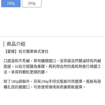
180g
200g
商品介紹
【愛媛】伯方鹽業株式會社
口感溫和不死鹹，質地纖細適口，並保留自然鹽滷特有的鹹
甜感。以伯方粗鹽為基礎，再利用自然的風和熱進行燒鹽工
法，來得到顆粒更細的鹽。
除了180g袋裝外，另有200g手持式瓶裝可供選擇。瓶裝有兩
種孔徑的撒鹽口，可依使用情境與用量輕鬆選擇。