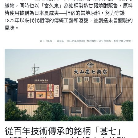
織物，同時也以「富久泉」為銘柄製造甘藷燒酎販售，原料
皆使用被稱為日本夏威夷──指宿的當地原料，努力守護
1875年以來代代相傳的傳統工藝和酒甕，並創造未曾體驗的
風味。
註：「吳服」一詞來自三國時期吳國傳到日本的織物，現泛指和服、和服使用之織物。
從百年技術傳承的銘柄「甚七」