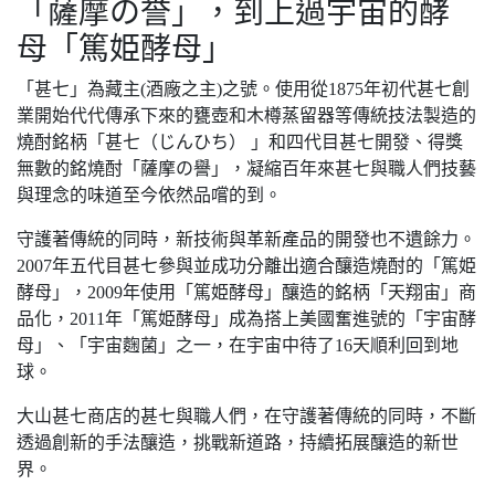
「薩摩の誉」，到上過宇宙的酵
母「篤姫酵母」
「甚七」為藏主(酒廠之主)之號。使用從1875年初代甚七創
業開始代代傳承下來的甕壺和木樽蒸留器等傳統技法製造的
燒酎銘柄「甚七（じんひち） 」和四代目甚七開發、得獎
無數的銘燒酎「薩摩の譽」，凝縮百年來甚七與職人們技藝
與理念的味道至今依然品嚐的到。
守護著傳統的同時，新技術與革新產品的開發也不遺餘力。
2007年五代目甚七參與並成功分離出適合釀造燒酎的「篤姫
酵母」，2009年使用「篤姫酵母」釀造的銘柄「天翔宙」商
品化，2011年「篤姫酵母」成為搭上美國奮進號的「宇宙酵
母」、「宇宙麴菌」之一，在宇宙中待了16天順利回到地
球。
大山甚七商店的甚七與職人們，在守護著傳統的同時，不斷
透過創新的手法釀造，挑戰新道路，持續拓展釀造的新世
界。