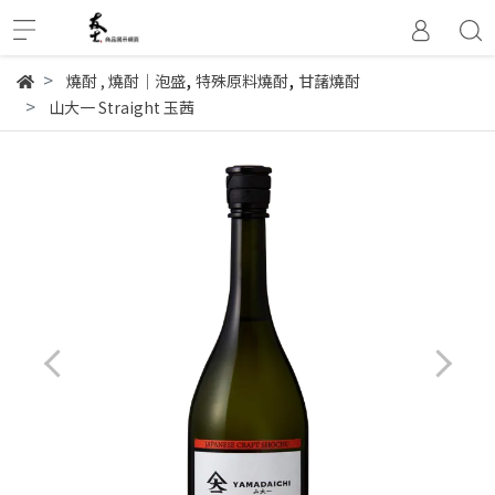
,
,
燒酎
,
燒酎│泡盛
特殊原料燒酎
甘藷燒酎
山大一 Straight 玉茜