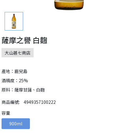
薩摩之譽 白麴
大山甚七商店
產地：鹿兒島
酒精度：25%
原料：薩摩甘藷、白麴
商品編號:
4949357100222
容量
900ml