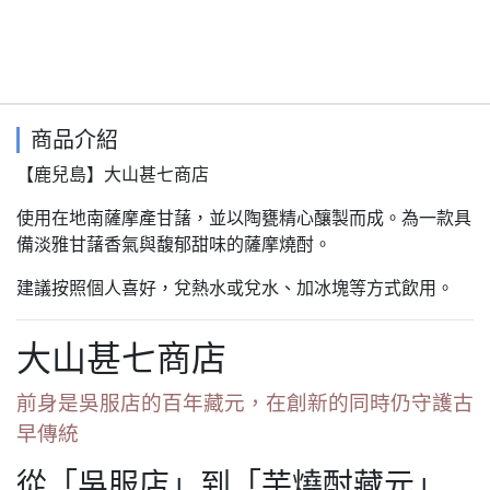
商品介紹
【鹿兒島】大山甚七商店
使用在地南薩摩產甘藷，並以陶甕精心釀製而成。為一款具
備淡雅甘藷香氣與馥郁甜味的薩摩燒酎。
建議按照個人喜好，兌熱水或兌水、加冰塊等方式飲用。
大山甚七商店
前身是吳服店的百年藏元，在創新的同時仍守護古
早傳統
從「吳服店」到「芋燒酎藏元」