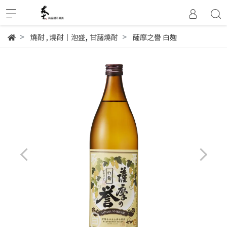
,
燒酎
,
燒酎│泡盛
甘藷燒酎
薩摩之譽 白麴