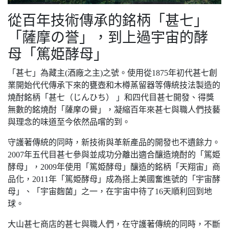
從百年技術傳承的銘柄「甚七」
「薩摩の誉」，到上過宇宙的酵
母「篤姫酵母」
「甚七」為藏主(酒廠之主)之號。使用從1875年初代甚七創
業開始代代傳承下來的甕壺和木樽蒸留器等傳統技法製造的
燒酎銘柄「甚七（じんひち） 」和四代目甚七開發、得獎
無數的銘燒酎「薩摩の譽」，凝縮百年來甚七與職人們技藝
與理念的味道至今依然品嚐的到。
守護著傳統的同時，新技術與革新產品的開發也不遺餘力。
2007年五代目甚七參與並成功分離出適合釀造燒酎的「篤姫
酵母」，2009年使用「篤姫酵母」釀造的銘柄「天翔宙」商
品化，2011年「篤姫酵母」成為搭上美國奮進號的「宇宙酵
母」、「宇宙麴菌」之一，在宇宙中待了16天順利回到地
球。
大山甚七商店的甚七與職人們，在守護著傳統的同時，不斷