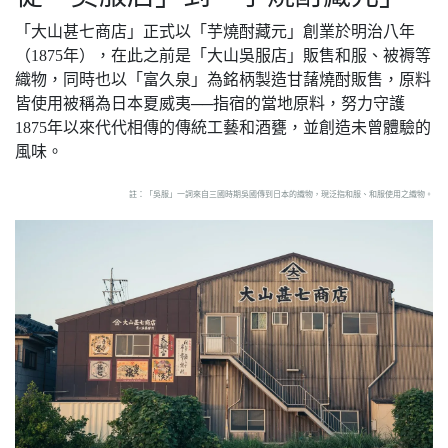
「大山甚七商店」正式以「芋燒酎藏元」創業於明治八年
（1875年），在此之前是「大山吳服店」販售和服、被褥等
織物，同時也以「富久泉」為銘柄製造甘藷燒酎販售，原料
皆使用被稱為日本夏威夷──指宿的當地原料，努力守護
1875年以來代代相傳的傳統工藝和酒甕，並創造未曾體驗的
風味。
註：「吳服」一詞來自三國時期吳國傳到日本的織物，現泛指和服、和服使用之織物。