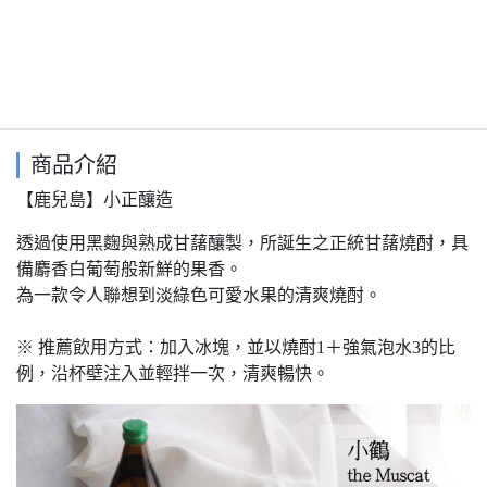
商品介紹
【鹿兒島】小正釀造
透過使用黑麴與熟成甘藷釀製，所誕生之正統甘藷燒酎，具
備麝香白葡萄般新鮮的果香。
為一款令人聯想到淡綠色可愛水果的清爽燒酎。
※ 推薦飲用方式：加入冰塊，並以燒酎1＋強氣泡水3的比
例，沿杯壁注入並輕拌一次，清爽暢快。