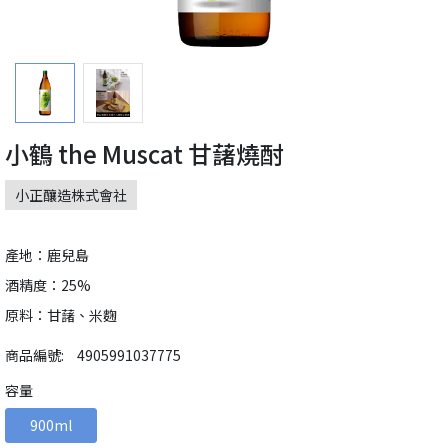
小鶴 the Muscat 甘藷燒酎
小正釀造株式會社
產地：鹿兒島
酒精度：25%
原料：甘藷、米麴
商品編號:
4905991037775
容量
900ml