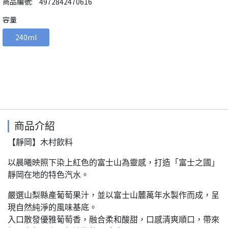
商品編號:
4972842470616
容量
240ml
商品介紹
【靜岡】木村飲料
以晨曦映照下染上紅色的富士山為靈感，打造「富士之國」
靜岡在地的特色汽水。
嚴選山梨縣產葡萄果汁，並以富士山麓萬年水製作而成，呈
現自然純淨的風味基底。
入口散發優雅葡萄香，融合柔和酸甜，口感清爽順口，帶來