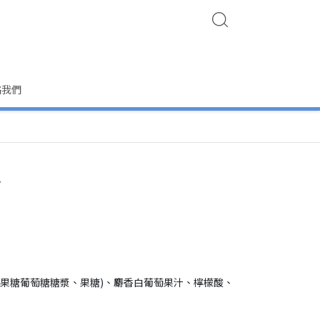
絡我們
水
類(果糖葡萄糖糖漿、果糖)、麝香白葡萄果汁、檸檬酸、