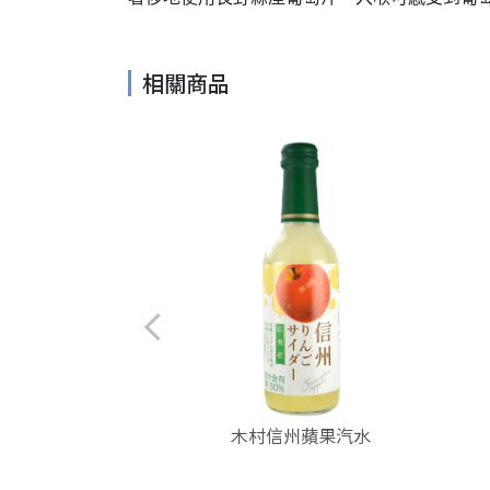
相關商品
彈珠汽水
木村信州蘋果汽水