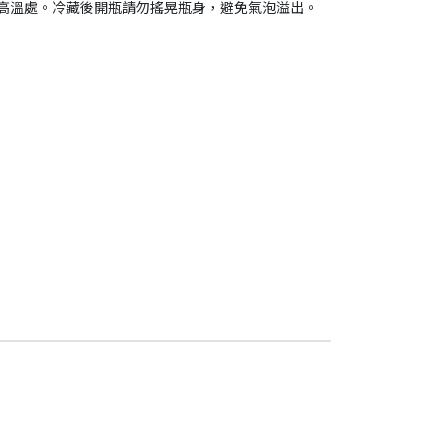
高溫處。冷藏後開瓶請勿搖晃瓶身，避免氣泡溢出。