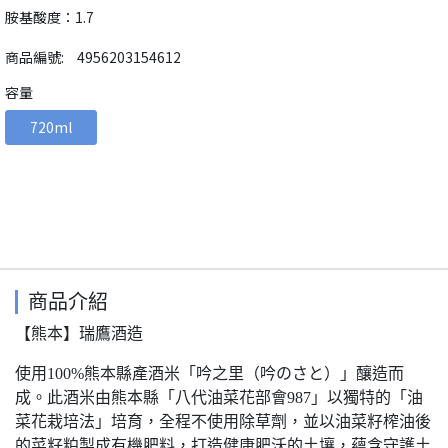
胺基酸度：1.7
商品編號:
4956203154612
容量
720ml
商品介紹
【熊本】瑞鷹酒造
使用100%熊本縣產酒米「吟之里（吟のさと）」釀造而
成。此酒米由熊本縣「八代油菜花部會987」以獨特的「油
菜花栽培法」培育，全程不使用除草劑，並以油菜籽榨油後
的菜籽粕製成有機肥料，打造健康肥沃的土壤，蘊含守護土