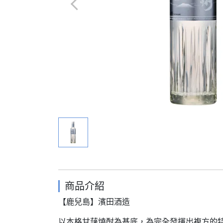
商品介紹
【鹿兒島】濱田酒造
以本格甘藷燒酎為基底，為完全發揮出複方的特