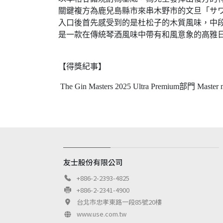
關鍵複方為鹿兒島縣市來串木野市的文旦「サ
入口後首先感受到的是杜松子的木質風味，中
是一款在傳統琴酒風味中帶有和風意象的高雅
【得獎紀事】
 The Gin Masters 2025 Ultra Premium部門 Master 
友士股份有限公司
+886-2-2393-4825
+886-2-2341-4900
台北市忠孝東路一段85號20樓
www.use.com.tw