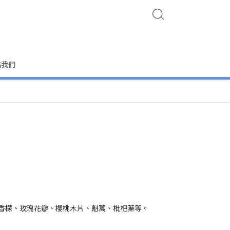
絡我們
香檬、玫瑰花瓣、櫻桃木片、魁蒿、枇杷葉等。