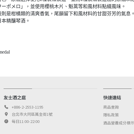
ワーポメロ」，並使用櫻桃木片、魁蒿等和風材料點綴風味。
段則是柑橘類的清爽香氣，尾韻留下和風材料的甘甜芬芳的氣息
日本精釀琴酒。
medal
友士酒之庭
快速連結
商品查詢
+886-2-2553-1195
台北市大同區萬全街1號
隱私政策
每日11:00-22:00
酒品營養成分標