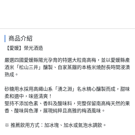
商品介紹
【愛媛】榮光酒造
嚴選四國愛媛縣陽光孕育的特選大粒南高梅，並以愛媛縣產
酒米「松山三井」釀製、自家蒸餾的本格米燒酎長時間浸漬
熟成。
砂糖用水採用高繩山系「湧之淵」名水精心釀製而成，甜味
柔和適中，味道清爽！
堅持不添加色素、香料及酸味料，完整保留南高梅天然的果
香、酸味與色澤，展現純粹且高雅的梅酒風味。
※ 推薦飲用方式：加冰塊、加水或氣泡水調飲。