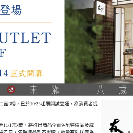
ARK二館3樓，已於10/23起展開試營運，為消費者提
起至11/17期間，將推出商品全面9折(特價品及威
保冷袋乙只，滿額贈品恕不累贈，數量有限送完為