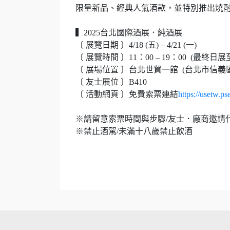
限量新品、經典人氣酒款，並特別推出燒
▍2025台北國際酒展．純酒展
〔 展覽日期 〕4/18 (五) – 4/21 (一)
〔 展覽時間 〕11：00 – 19：00 (最終日展至
〔 展場位置 〕台北世貿一館 (台北市信義
〔 友士展位 〕B410
〔 活動網頁 〕免費索票連結
https://usetw.ps
※請留意索票時間與步驟/友士．廠商邀請代碼：D
※禁止酒駕/未滿十八歲禁止飲酒