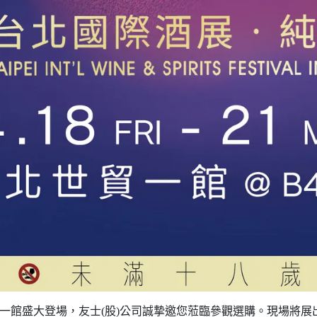
貿一館盛大登場，友士(股)公司誠摯邀您蒞臨參觀選購。現場將