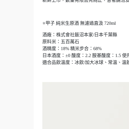
新鮮上市，數量有限售完為止，意者請洽
⭐甲子 純米生原酒 無濾過直汲 720ml
酒廠：株式會社飯沼本家/日本千葉縣
原料米：五百萬石
酒精度：18% 精米步合：68%
日本酒度：±0 酸度：2.2 胺基酸度：1.5 使
適合品飲溫度：冰飲/加大冰球、常溫、溫