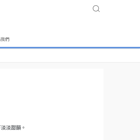
絡我們
下淡淡甜韻。