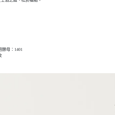
友士酒之庭、松菸櫃點。
用酵母：1401
飲