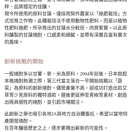
粹、品質穩定的佳釀。
現今所使用的原料甘藷，僅採用契作農家以「綠肥栽培」方
式培育之作物。此種栽培法不使用動物性肥料，而是以植物
性肥料施肥，所孕育出的甘藷水分較低、肉質緊實。以此原
料釀製的甘藷燒酎，口感柔和細膩，並帶有深層且富有層次
的風味。
創新挑戰的開始
一般燒酎多以甘薯、麥、米為原料。2004年前後，日本掀起
本格燒酎熱潮之際，第三代當主落合一平開始挑戰以「蔬
菜」為原料的創新燒酎。儘管產量不高，卻成功打造出如艾
草等少見原料的獨特酒款。隨後更延伸至青椒等素材，創造
出極具個性的燒酎，並引起市場關注。
此創新之舉也吸引各地JA與地方自治體委託，希望以當地特
產開發燒酎。
在百年釀造歷史之上，逐步累積出嶄新的可能性。