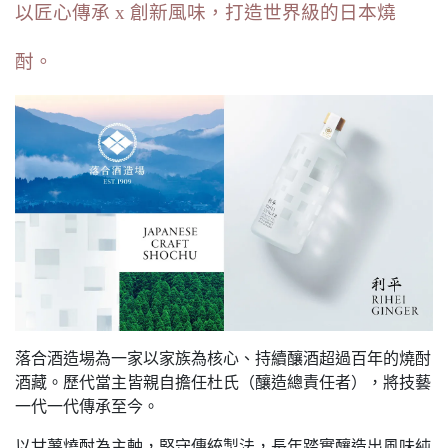
以匠心傳承 x 創新風味，打造世界級的日本燒
酎。
落合酒造場為一家以家族為核心、持續釀酒超過百年的燒酎
酒藏。歷代當主皆親自擔任杜氏（釀造總責任者），將技藝
一代一代傳承至今。
以甘薯燒酎為主軸，堅守傳統製法，長年踏實釀造出風味純