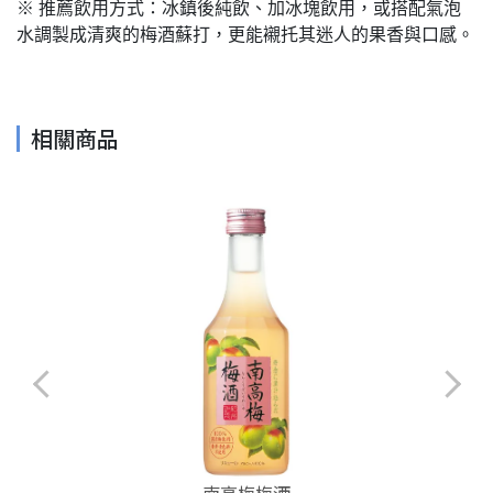
※ 推薦飲用方式：冰鎮後純飲、加冰塊飲用，或搭配氣泡
水調製成清爽的梅酒蘇打，更能襯托其迷人的果香與口感。
相關商品