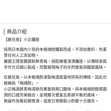
商品介紹
【鹿兒島】小正釀造
採用日本國內少見的本格燒酎釀製而成，不添加香料、色素
等任何人工添加物。
嚴選王隱堂農園新鮮青梅，搭配蜂蜜浸漬釀造，以傳統家庭
手作方式細心製成，完整展現梅子的天然香氣與酸甜風味。
在鹿兒島，以本格燒酎浸製梅酒是當地特有的傳統，因此也
被稱為「梅燒酎」。
小正梅酒將青梅清新的果香與爽口酸味，與本格燒酎醇厚圓
潤的口感完美融合，呈現層次豐富且柔順平衡的風味。
無論作為餐前開胃酒，或是日常輕鬆小酌都十分適合。