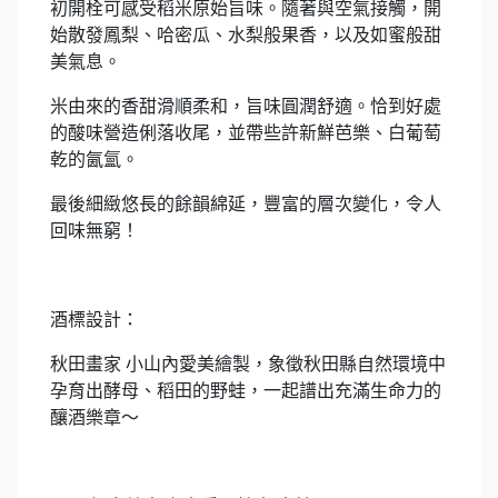
初開栓可感受稻米原始旨味。隨著與空氣接觸，開
始散發鳳梨、哈密瓜、水梨般果香，以及如蜜般甜
美氣息。
米由來的香甜滑順柔和，旨味圓潤舒適。恰到好處
的酸味營造俐落收尾，並帶些許新鮮芭樂、白葡萄
乾的氤氳。
最後細緻悠長的餘韻綿延，豐富的層次變化，令人
回味無窮！
酒標設計：
秋田畫家 小山內愛美繪製，象徵秋田縣自然環境中
孕育出酵母、稻田的野蛙，一起譜出充滿生命力的
釀酒樂章～