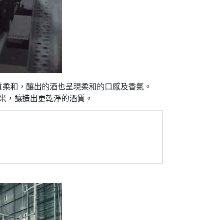
水質柔和，釀出的酒也呈現柔和的口感及香氣。
大米，釀造出更乾淨的酒質。