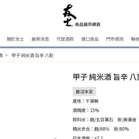
關於友士
最新消息
代理酒款
進口食品
門市資訊
聯
酒
甲子 純米酒 旨辛 八割
甲子 純米酒 旨辛 八
飯沼本家
產地：千葉縣
酒精度：15%
原料米：麴/五百萬石 掛/房黃金
精米步合：麴/68％ 掛/80%
日本酒度：+7.2