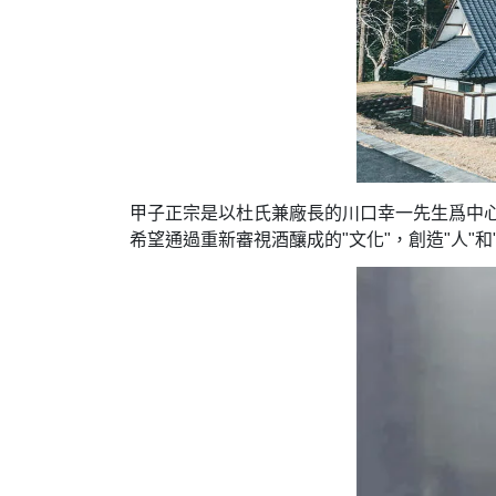
甲子正宗是以杜氏兼廠長的川口幸一先生爲中
希望通過重新審視酒釀成的"文化"，創造"人"和