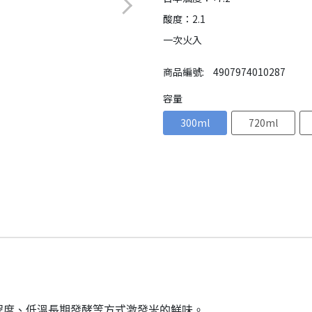
酸度：2.1
一次火入
商品編號:
4907974010287
容量
300ml
720ml
程度、低溫長期發酵等方式激發米的鮮味。