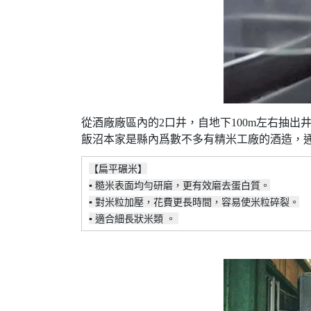
從酒廠廠區內的2口井，自地下100m左右抽
飯沼本家是縣內爲數不多有精米工廠的酒造，通
【扁平碾米】
▪ 糙米表面均勻研磨，更有效磨去蛋白質。
▪ 對米粒加壓，花費更長時間，容易使米粒碎裂。
▪ 適合細長狀米類 。