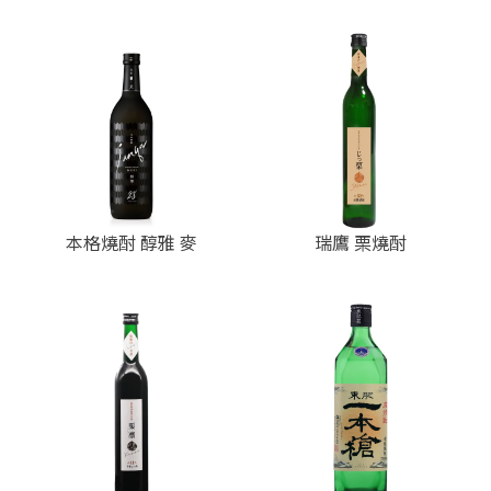
本格燒酎 醇雅 麥
瑞鷹 栗燒酎