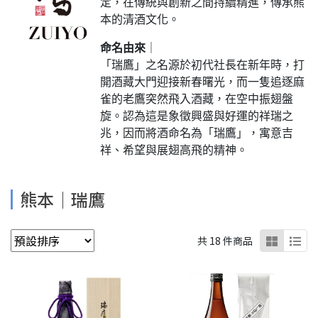
定，在傳統與創新之間持續精進，傳承熊
本的清酒文化。
命名由來
｜
「瑞鷹」之名源於初代社長在新年時，打
開酒藏大門迎接新春曙光，而一隻追逐麻
雀的老鷹突然飛入酒藏，在空中振翅盤
旋。認為這是象徵興盛與好運的祥瑞之
兆，因而將酒命名為「瑞鷹」，寓意吉
祥、希望與展翅高飛的精神。
熊本│瑞鷹
共 18 件商品