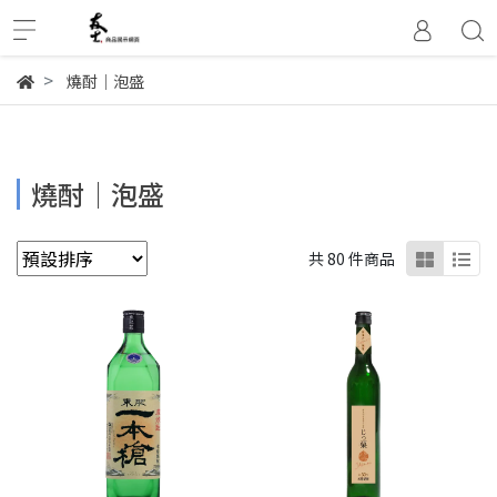
燒酎│泡盛
燒酎│泡盛
共 80 件商品