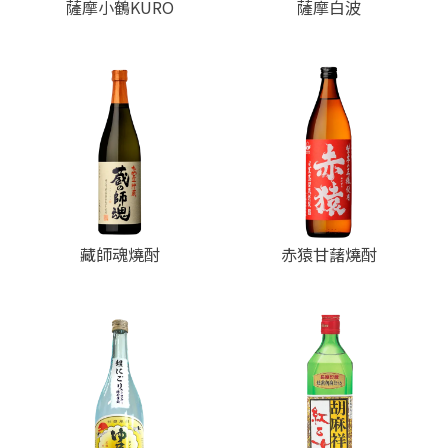
薩摩小鶴KURO
薩摩白波
藏師魂燒酎
赤猿甘藷燒酎