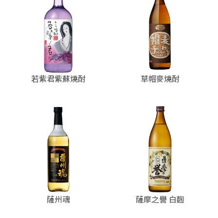
若紫君紫蘇燒酎
草帽麥燒酎
薩州魂
薩摩之譽 白麴