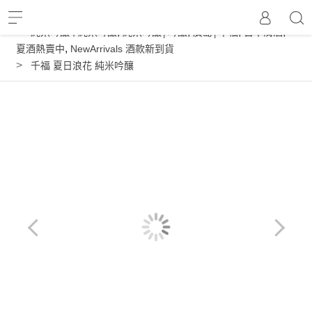
,
,
,
,
純米吟釀
,
純米吟釀
純米吟釀│吟釀
廣島│千福
日本清酒
🍉
,
夏酒熱賣中
NewArrivals 酒款新到貨
千福 夏日浪花 純米吟釀