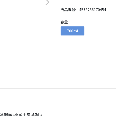
商品編號:
4573286170454
容量
700ml
上的調和純麥威士忌系列。