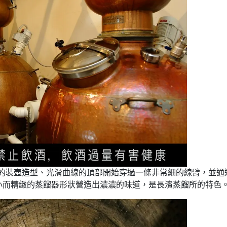
，獨特的裝壺造型、光滑曲線的頂部開始穿過一條非常細的線臂，並
小而精緻的蒸餾器形狀營造出濃濃的味道，是長濱蒸餾所的特色