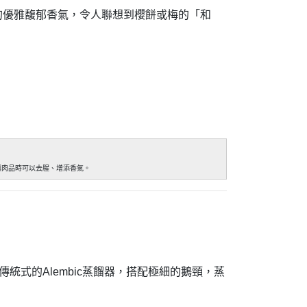
帶著山櫻的優雅馥郁香氣，令人聯想到櫻餅或梅的「和
燻肉品時可以去腥、增添香氣。
式的Alembic蒸餾器，搭配極細的鵝頸，蒸