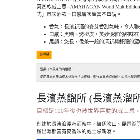
第四款威士忌─AMAHAGAN World Mal
式」風味酒款，口感層次豐富不單調。
香氣：長濱新酒的麥芽香甜氣味，令人聯
口感：黑糖、烤橙皮，美妙優雅的甜味在
尾韻：悠長，像茶一般的清新與舒服的澀
山櫻桶
溫柔日本風味的山櫻桶：
使用日本原產山櫻木材製作「山櫻桶」進行專業熟成熟成，山櫻木理通直
長濱蒸餾所 (長濱蒸溜所
目標是100年後也被世界喜愛的威士忌
創建於長濱浪漫啤酒廠中，被伊吹山、琵琶湖等
餾出濃郁富有麥香味的威士忌新酒。