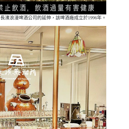
餾所為長濱浪漫啤酒公司的延伸，該啤酒廠成立於1996年。