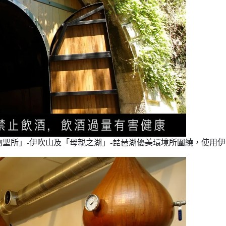
聖所」-伊吹山及「母親之湖」-琵琶湖優美環境所圍繞，使用