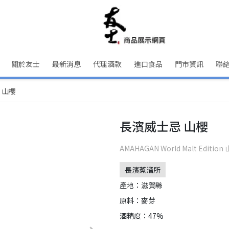
關於友士
最新消息
代理酒款
進口食品
門市資訊
聯
 山櫻
長濱威士忌 山櫻
AMAHAGAN World Malt Edition
長濱蒸溜所
產地：滋賀縣
原料：麥芽
酒精度：47%