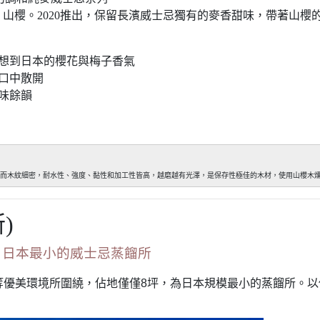
t Edition 山櫻。2020推出，保留長濱威士忌獨有的麥香甜味，
想到日本的櫻花與梅子香氣
口中散開
味餘韻
而木紋細密，耐水性、強度、黏性和加工性皆高，越磨越有光澤，是保存性極佳的木材，使用山櫻木
)
，日本最小的威士忌蒸餾所
優美環境所圍繞，佔地僅僅8坪，為日本規模最小的蒸餾所。以傳統