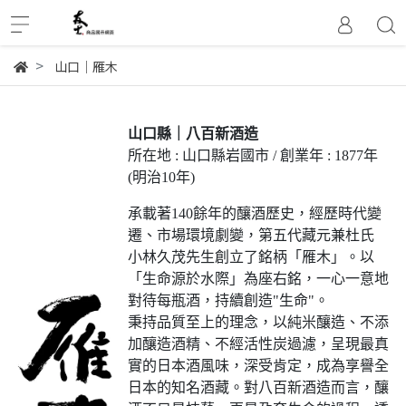
山口│雁木
山口縣｜八百新酒造
所在地 : 山口縣岩國市 / 創業年 : 1877年
(明治10年)
承載著140餘年的釀酒歷史，經歷時代變
遷、市場環境劇變，第五代藏元兼杜氏
小林久茂先生創立了銘柄「雁木」。以
「生命源於水際」為座右銘，一心一意地
對待每瓶酒，持續創造"生命"。
秉持品質至上的理念，以純米釀造、不添
加釀造酒精、不經活性炭過濾，呈現最真
實的日本酒風味，深受肯定，成為享譽全
日本的知名酒藏。對八百新酒造而言，釀