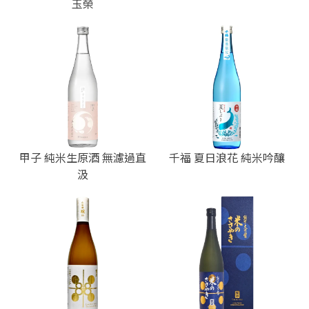
玉榮
甲子 純米生原酒 無濾過直
千福 夏日浪花 純米吟釀
汲